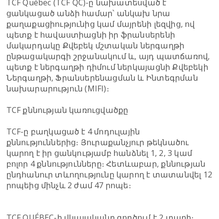
TCF Québec (TCF QC)-ը նախատեսված է
ցանկացած անձի համար՝ անկախ նրա
քաղաքացիությունից կամ մայրենի լեզվից, ով
պետք է հավաստիացնի իր ֆրանսերենի
մակարդակը Քվեբեկ մշտական ներգաղթի
ընթացակարգի շրջանակում և, այդ պատճառով,
պետք է ներգաղթի դիմում ներկայացնի Քվեբեկի
Ներգաղթի, Ֆրանսերենացման և Ինտեգրման
նախարարություն (MIFI)։
TCF քննության կառուցվածքը
TCF-ը բաղկացած է 4 մոդուլային
քննություններից։ Յուրաքանչյուր թեկնածու
կարող է իր ցանկությամբ հանձնել 1, 2, 3 կամ
բոլոր 4 քննությունները։ Հետևաբար, քննության
ընդհանուր տևողությունը կարող է տատանվել 12
րոպեից մինչև 2 ժամ 47 րոպե։
TCF QUÉBEC-ի վկայականը գործում է 2 տարի։