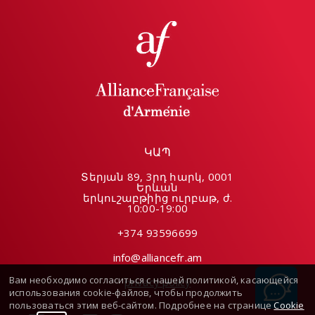
ԿԱՊ
Տերյան 89, 3րդ հարկ, 0001
Երևան
երկուշաբթիից ուրբաթ, ժ.
10:00-19:00
+374 93596699
info@alliancefr.am
Вам необходимо согласиться с нашей политикой, касающейся
privacy policy
использования cookie-файлов, чтобы продолжить
пользоваться этим веб-сайтом. Подробнее на странице
Cookie