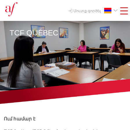
Մուտք գործել
TCF QUÉBEC
Ում համար է