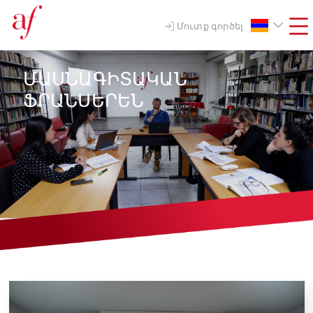
Մուտք գործել
ՄԱՍՆԱԳԻՏԱԿԱՆ
ՖՐԱՆՍԵՐԵՆ