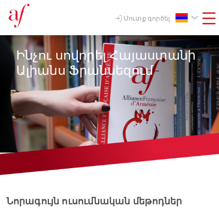
Մուտք գործել
Ինչու սովորել Հայաստանի
Ալիանս Ֆրանսեզում
Նորագույն ուսումնական մեթոդներ