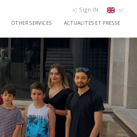
Sign IN
OTHER SERVICES
ACTUALITES ET PRESSE
ummer school
AF news
oom hire
Press
ranslations & interpreting
ducational-cultural sightseeing
ours