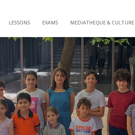
LESSONS
EXAMS
MEDIATHEQUE & CULTURE
rançaise d’Arménie
Resources and schedules
S
PROFESSIONAL FRENCH
-
Alliance Française
Culture & Events
R
UÉBEC
Training for public armenian
officers
Learning book sales
T
 (Integration, residence
s
onality)
Professional French courses
E
ons and
t
ANADA
oup
(Tout public)
plôme de Français
TEF
sionnel
TEF QUÉBEC
ARATION
OTHER COURSES
plôme de Français
TEF CANADA
sionnel
Other language courses
TEF
, TEF,
Conversation workshops in
French