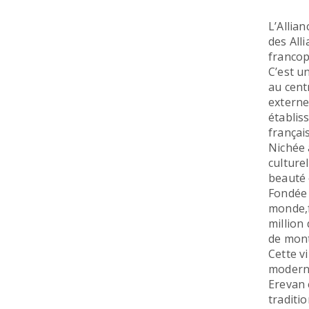
L’Allia
des All
franco
C’est u
au cent
externe
établis
françai
Nichée à
culture
beauté 
Fondée 
monde,f
million
de mont
Cette v
moderni
Erevan 
traditi