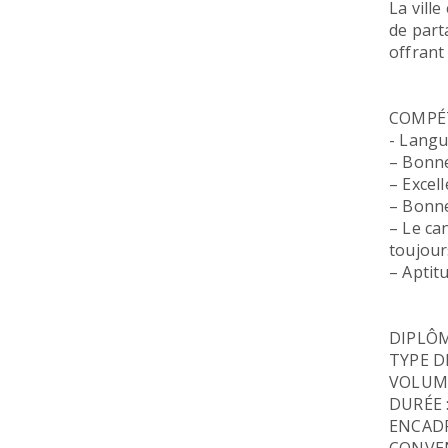
La vill
de parta
offrant
COMPÉT
- Langu
– Bonne
– Excell
– Bonne
– Le ca
toujour
– Aptitu
DIPLÔME
TYPE DE
VOLUME
DURÉE :
ENCADR