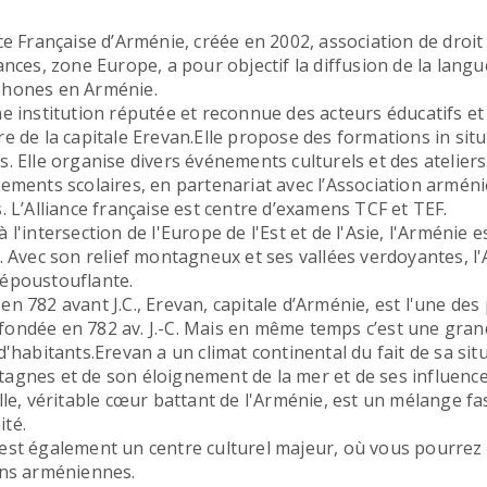
nce Française d’Arménie, créée en 2002, association de droit 
iances, zone Europe, a pour objectif la diffusion de la langu
phones en Arménie.
ne institution réputée et reconnue des acteurs éducatifs et c
re de la capitale Erevan.Elle propose des formations in sit
s. Elle organise divers événements culturels et des ateliers
sements scolaires, en partenariat avec l’Association armé
s. L’Alliance française est centre d’examens TCF et TEF.
 l'intersection de l'Europe de l'Est et de l'Asie, l'Arménie 
l. Avec son relief montagneux et ses vallées verdoyantes, 
époustouflante.
en 782 avant J.C., Erevan, capitale d’Arménie, est l'une des 
ondée en 782 av. J.-C. Mais en même temps c’est une grand
 d'habitants.Erevan a un climat continental du fait de sa s
agnes et de son éloignement de la mer et de ses influence
ille, véritable cœur battant de l'Arménie, est un mélange fa
té.
est également un centre culturel majeur, où vous pourrez dé
ons arméniennes.