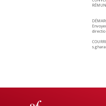
CONVEN
RÉMUNÉ
DÉMARC
Envoyer
directi
COURRI
s.ghar