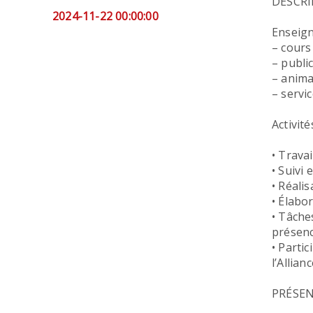
DESCRI
2024-11-22 00:00:00
Enseign
– cours
– public
– anima
– servi
Activité
• Trava
• Suivi
• Réali
• Élabo
• Tâches
présenc
• Parti
l’Allianc
PRÉSEN