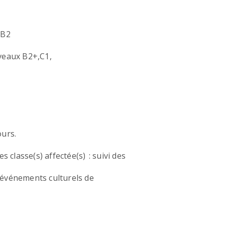
 B2
iveaux B2+,C1,
ours.
s classe(s) affectée(s) : suivi des
 événements culturels de