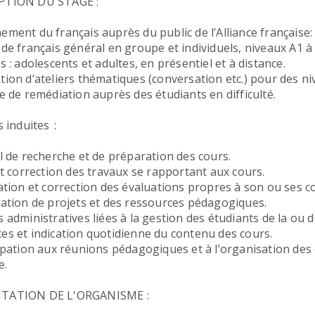
PTION DU STAGE :
ement du français auprès du public de l’Alliance française:
 de français général en groupe et individuels, niveaux A1 à
s : adolescents et adultes, en présentiel et à distance.
tion d’ateliers thématiques (conversation etc.) pour des n
ce de remédiation auprès des étudiants en difficulté.
s induites :
il de recherche et de préparation des cours.
 et correction des travaux se rapportant aux cours.
sation et correction des évaluations propres à son ou ses c
ration de projets et des ressources pédagogiques.
 administratives liées à la gestion des étudiants de la ou de
es et indication quotidienne du contenu des cours.
cipation aux réunions pédagogiques et à l’organisation des
e.
TATION DE L'ORGANISME :