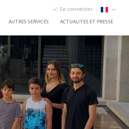
Se connecter
AUTRES SERVICES
ACTUALITES ET PRESSE
ole d'été
Actualités
cation de salles
Presse
sage
aductions & interprétariats
sites guidées éducatives-
turelles