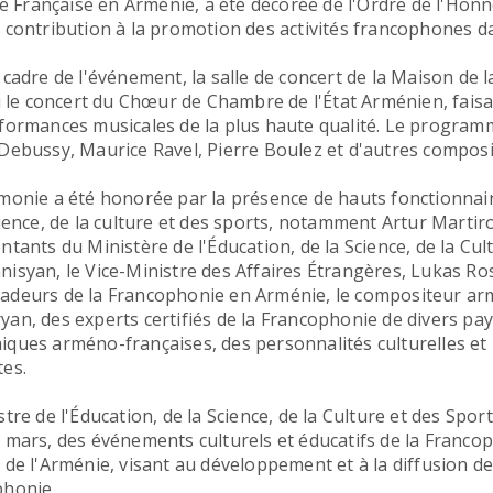
nce Française en Arménie, a été décorée de l'Ordre de l'Ho
 contribution à la promotion des activités francophones da
 cadre de l'événement, la salle de concert de la Maison d
li le concert du Chœur de Chambre de l'État Arménien, faisa
formances musicales de la plus haute qualité. Le progra
Debussy, Maurice Ravel, Pierre Boulez et d'autres compo
monie a été honorée par la présence de hauts fonctionnair
cience, de la culture et des sports, notamment Artur Martir
ntants du Ministère de l'Éducation, de la Science, de la Cul
isyan, le Vice-Ministre des Affaires Étrangères, Lukas Ro
deurs de la Francophonie en Arménie, le compositeur ar
an, des experts certifiés de la Francophonie de divers pa
ques arméno-françaises, des personnalités culturelles et p
es.
stre de l'Éducation, de la Science, de la Culture et des Spo
 mars, des événements culturels et éducatifs de la Francop
 de l'Arménie, visant au développement et à la diffusion des
phonie.