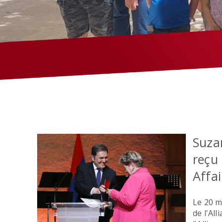
Suzan
reçu
Affa
Le 20 m
de l'Al