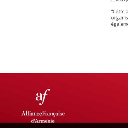
"Cette 
organis
égaleme