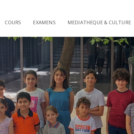
COURS
EXAMENS
MEDIATHEQUE & CULTURE
ménie
Ressources et horaires
Éc
FRANÇAIS PROFESSIONNEL
-
iance
Culture & évènements
Lo
EC
Formation pour les hauts
fonctionnaires arméniens
Vente de livres d'apprentis
Tr
tégration, résidence
té)
Cours de français professionnel
Vi
cul
DA
etits
t public)
e de Français
TEF
nel
TEF QUÉBEC
S AUX
AUTRES COURS
e de Français
TEF CANADA
nel
Autres cours de langue
TEF
 TEF,
Ateliers en français