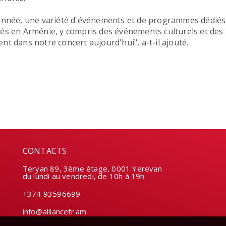
année, une variété d'événements et de programmes dédiés
és en Arménie, y compris des événements culturels et des p
nt dans notre concert aujourd'hui", a-t-il ajouté.
CONTACTS
Teryan 89, 3ème étage, 0001 Yerevan
du lundi au vendredi, de 10h à 19h
+374 93596699
info@alliancefr.am